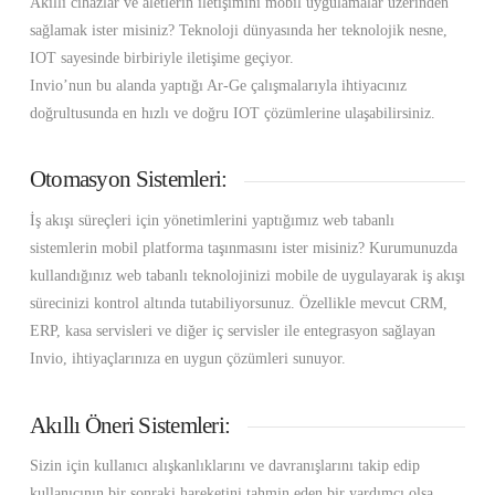
Akıllı cihazlar ve aletlerin iletişimini mobil uygulamalar üzerinden
sağlamak ister misiniz? Teknoloji dünyasında her teknolojik nesne,
IOT sayesinde birbiriyle iletişime geçiyor.
Invio’nun bu alanda yaptığı Ar-Ge çalışmalarıyla ihtiyacınız
doğrultusunda en hızlı ve doğru IOT çözümlerine ulaşabilirsiniz.
Otomasyon Sistemleri:
İş akışı süreçleri için yönetimlerini yaptığımız web tabanlı
sistemlerin mobil platforma taşınmasını ister misiniz? Kurumunuzda
kullandığınız web tabanlı teknolojinizi mobile de uygulayarak iş akışı
sürecinizi kontrol altında tutabiliyorsunuz. Özellikle mevcut CRM,
ERP, kasa servisleri ve diğer iç servisler ile entegrasyon sağlayan
Invio, ihtiyaçlarınıza en uygun çözümleri sunuyor.
Akıllı Öneri Sistemleri:
Sizin için kullanıcı alışkanlıklarını ve davranışlarını takip edip
kullanıcının bir sonraki hareketini tahmin eden bir yardımcı olsa