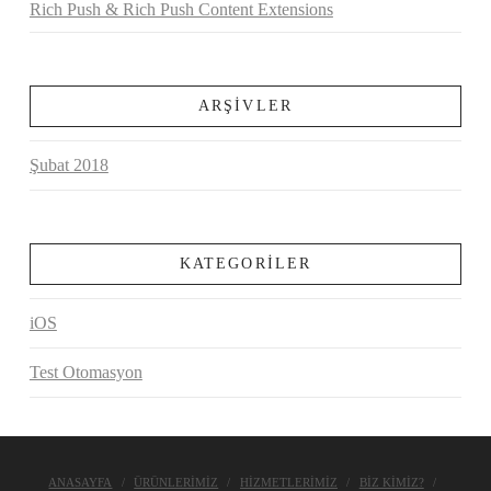
Rich Push & Rich Push Content Extensions
ARŞIVLER
Şubat 2018
KATEGORILER
iOS
Test Otomasyon
ANASAYFA
ÜRÜNLERİMİZ
HİZMETLERİMİZ
BİZ KİMİZ?