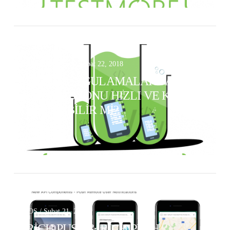
Test Otomasyon / Şubat 22, 2018
MOBIL UYGULAMALARDA TEST
OTOMASYONU HIZLI VE KOLAY
YAPILABILIR MI?
VIEW POST
iOS / Şubat 21, 2018
RICH PUSH & RICH PUSH